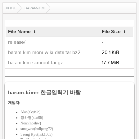
ROOT
BARAM-KIM
File Name
↓
File Size
↓
release/
-
baram-kim-moni-wiki-data.tar.bz2
20.1 KiB
baram-kim-scmroot.tar.gz
17.7 MiB
baram-kim:: 한글입력기 바람
개발자:
Alan(skyisle)
정하영(sixt06)
Noah(noahw)
sungwoo(bullpeng72)
Seong Kyu(hsk1385)