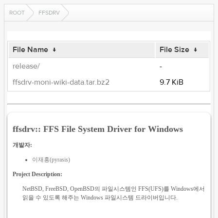
ROOT
FFSDRV
File Name
↓
File Size
↓
release/
-
ffsdrv-moni-wiki-data.tar.bz2
9.7 KiB
ffsdrv:: FFS File System Driver for Windows
개발자:
이재홍(pyrasis)
Project Description:
NetBSD, FreeBSD, OpenBSD의 파일시스템인 FFS(UFS)를 Windows에서
읽을 수 있도록 해주는 Windows 파일시스템 드라이버입니다.