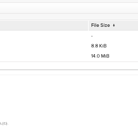
File Size
↓
-
8.8 KiB
14.0 MiB
듭니다.