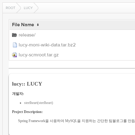
ROOT
LUCY
File Name
↓
release/
lucy-moni-wiki-data.tar.bz2
lucy-scmroot.tar.gz
lucy:: LUCY
개발자:
steelheart(steelheart)
Project Description:
Spring Framework을 사용하여 MySQL을 지원하는 간단한 팀블로그를 만