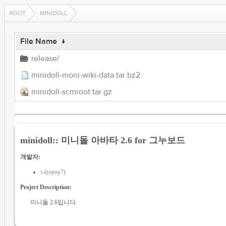
ROOT
MINIDOLL
File Name
↓
release/
minidoll-moni-wiki-data.tar.bz2
minidoll-scmroot.tar.gz
minidoll:: 미니돌 아바타 2.6 for 그누보드
개발자:
나(oyoy7)
Project Description:
미니돌 2.6입니다.