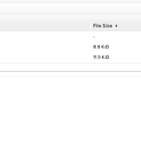
File Size
↓
-
8.8 KiB
11.9 KiB