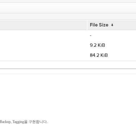
File Size
↓
-
9.2 KiB
84.2 KiB
ackup, Tagging을 구현합니다.