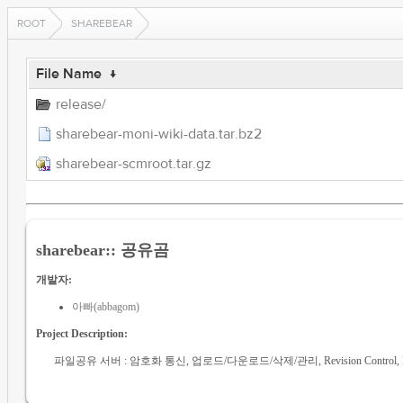
ROOT
SHAREBEAR
File Name
↓
release/
sharebear-moni-wiki-data.tar.bz2
sharebear-scmroot.tar.gz
sharebear:: 공유곰
개발자:
아빠(abbagom)
Project Description:
파일공유 서버 : 암호화 통신, 업로드/다운로드/삭제/관리, Revision Control, B