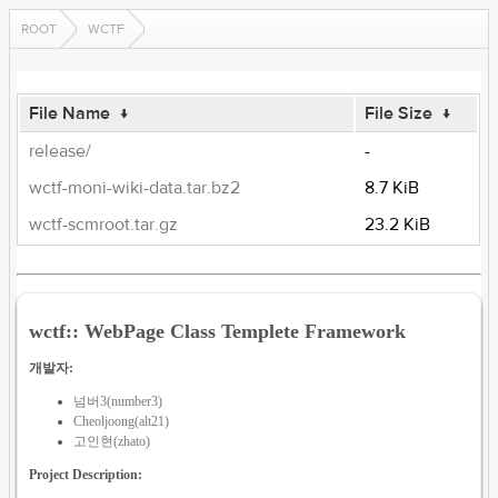
ROOT
WCTF
File Name
↓
File Size
↓
release/
-
wctf-moni-wiki-data.tar.bz2
8.7 KiB
wctf-scmroot.tar.gz
23.2 KiB
wctf:: WebPage Class Templete Framework
개발자:
넘버3(number3)
Cheoljoong(alt21)
고인현(zhato)
Project Description: